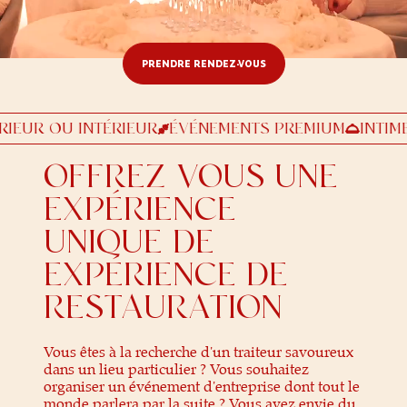
© 2025 Mango Restaurant.
Tous droits réservés
PRENDRE RENDEZ-VOUS
EXTÉRIEUR OU INTÉRIEUR
ÉVÉNEMENTS PREMIUM
I
OFFREZ-VOUS UNE
EXPÉRIENCE
UNIQUE DE
EXPÉRIENCE DE
RESTAURATION
Vous êtes à la recherche d'un traiteur savoureux
dans un lieu particulier ? Vous souhaitez
organiser un événement d'entreprise dont tout le
monde parlera par la suite ? Vous avez envie du