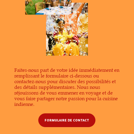
cuisine indienne de qualité supérieure.
cuisine indienne de qualité.
PRENDRE RENDEZ-VOUS
PRENDRE RENDEZ-VOUS
cuisine indienne de qualité supérieure.
PRENDRE RENDEZ-VOUS
PRENDRE RENDEZ-VOUS
Faites-nous part de votre idée immédiatement en
remplissant le formulaire ci-dessous ou
contactez-nous pour discuter des possibilités et
des détails supplémentaires. Nous nous
réjouissons de vous emmener en voyage et de
vous faire partager notre passion pour la cuisine
indienne.
FORMULAIRE DE CONTACT